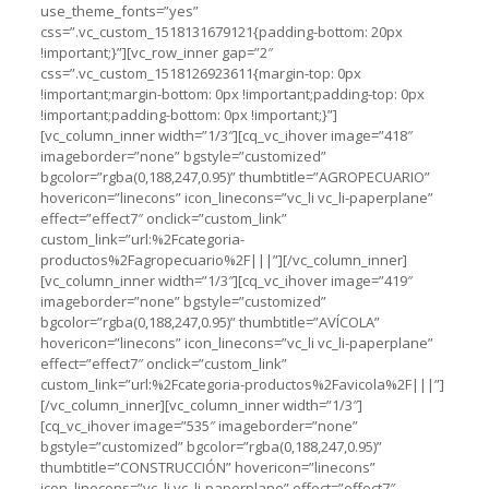
use_theme_fonts=”yes”
css=”.vc_custom_1518131679121{padding-bottom: 20px
!important;}”][vc_row_inner gap=”2″
css=”.vc_custom_1518126923611{margin-top: 0px
!important;margin-bottom: 0px !important;padding-top: 0px
!important;padding-bottom: 0px !important;}”]
[vc_column_inner width=”1/3″][cq_vc_ihover image=”418″
imageborder=”none” bgstyle=”customized”
bgcolor=”rgba(0,188,247,0.95)” thumbtitle=”AGROPECUARIO”
hovericon=”linecons” icon_linecons=”vc_li vc_li-paperplane”
effect=”effect7″ onclick=”custom_link”
custom_link=”url:%2Fcategoria-
productos%2Fagropecuario%2F|||”][/vc_column_inner]
[vc_column_inner width=”1/3″][cq_vc_ihover image=”419″
imageborder=”none” bgstyle=”customized”
bgcolor=”rgba(0,188,247,0.95)” thumbtitle=”AVÍCOLA”
hovericon=”linecons” icon_linecons=”vc_li vc_li-paperplane”
effect=”effect7″ onclick=”custom_link”
custom_link=”url:%2Fcategoria-productos%2Favicola%2F|||”]
[/vc_column_inner][vc_column_inner width=”1/3″]
[cq_vc_ihover image=”535″ imageborder=”none”
bgstyle=”customized” bgcolor=”rgba(0,188,247,0.95)”
thumbtitle=”CONSTRUCCIÓN” hovericon=”linecons”
icon_linecons=”vc_li vc_li-paperplane” effect=”effect7″