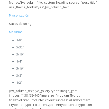
[vc_row][vc_column][vc_custom_heading source=”post_title”
use_theme_fonts=”yes”][vc_column_text]
Presentación
Sacos de 5o kg
Medidas
1/8″
5/32″
3/16″
1/4″
5/16″
3/8″
1/2″
[/vc_column_text][vc_gallery type=”image_grid”
images=”438,439,440″ img_size=”medium”][vc_btn
title=”Solicitar Producto” color=”success” align=”center”
i_type=”entypo” i_icon_entypo=”entypo-icon entypo-icon-