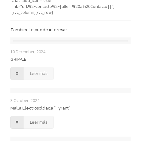
chat” add_icon=”true”
link=”url:%2Fcontacto%2F|title:Ir%20a%20Contacto||”]
[/vc_column][/vc_row]
Tambíen te puede interesar
10 December, 2024
GRIPPLE
Leer más
3 October, 2024
Malla Electrosoldada “Tyrant”
Leer más